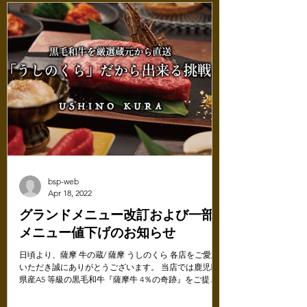
bsp-web
Apr 18, 2022
グランドメニュー改訂および一部
メニュー値下げのお知らせ
日頃より、薩摩 牛の蔵/ 薩摩 うしのくら 各店をご愛顧
いただき誠にありがとうございます。 当店では鹿児島
県産A5 等級の黒毛和牛『薩摩牛 4％の奇跡』をご提供
していますが、今まで以上にみなさまにご満足頂ける
よう、2022 年4 月4 日( 月)...