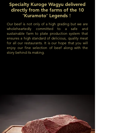
Specialty Kuroge Wagyu delivered
directly from the farms of the 10
'Kuramoto' Legends！
Our beef is not only of a high grading but we are
wholeheartedly committed to a safe and
sustainable farm to plate production system that
ensures a high standard of delicious, quality meat
for all our restaurants. It is our hope that you will
enjoy our fine selection of beef along with the
story behind its making.