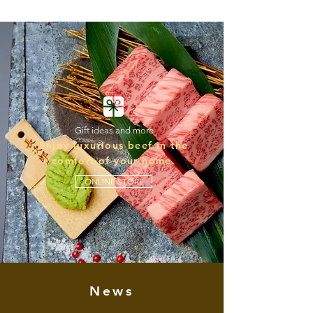
Gift ideas and more
Enjoy luxurious beef in the
comfort of your home.
ONLINE STORE
News