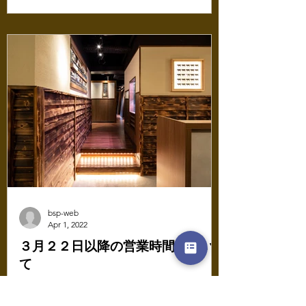
bsp-web
Apr 1, 2022
３月２２日以降の営業時間につい
て
日頃より、薩摩 牛の蔵 および 薩摩 うしのくら 各店を
ご愛顧いただき誠にありがとうございます。 まん延防