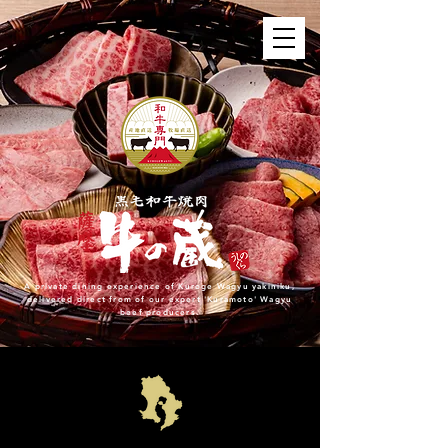
A private dining experience of Kuroge Wagyu yakiniku,
delivered direct from of our expert 'Kuramoto' Wagyu
beef producers.