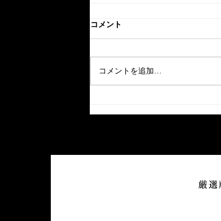
コメント
コメントを追加…
黒毛和牛焼肉 薩摩 牛の蔵
開業20周年！
厳選