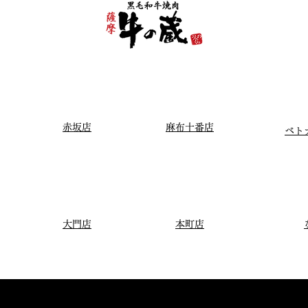
赤坂店
麻布十番店
ベト
大門店
本町店