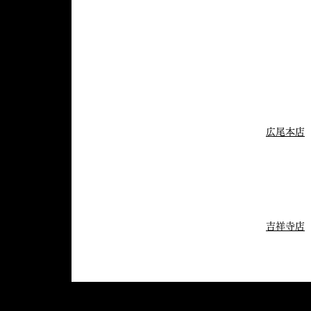
広尾本店
吉祥寺店