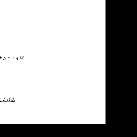
ナムハノイ店
なんば店