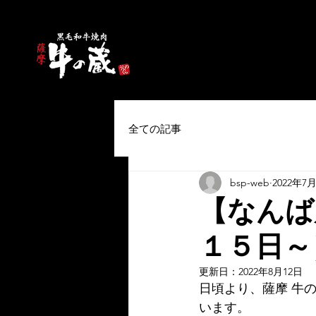
全ての記事
bsp-web
2022年7
【なんば
１５日～
更新日：
2022年8月12日
日頃より、薩摩 牛の
います。