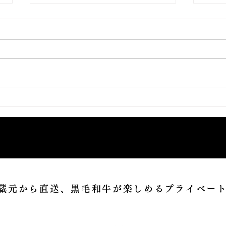
第２８回 南九州黒牛枝肉共励
１２
会 受賞牛 入荷決定！！
のお
蔵元から直送、黒毛和牛が楽しめるプライベー