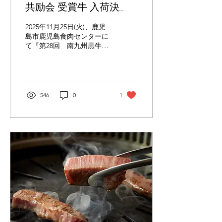
3,200円(税込3,520円) 感謝
共励会 受賞牛 入荷決
企画②｜20周年記念特別コ
定！！
ース販売 2/14 ～ 5/31 薩
2025年11月25日(火)、鹿児
摩牛4％の奇跡を中心に、
島市鹿児島食肉センターに
牛の蔵の人気の商品と感謝
て『第28回 南九州黒牛枝
の気持ちを込めた特別コー
肉共励会』が開催されまし
スを販売いたします。 歓送
た。 今年は、㈲農法のざき
迎会などにもピッタリの特
が見事にグランドチャンピ
別コースとなっております
オンを受賞いたしました。
ので、...
農法のざきは、牛の蔵の蔵
546
0
1
元の一人である井ノ口さん
が所属する牛舎です。 ベテ
ランの牛飼いの皆さんの背
中を追い、学び、若い自分
たちでもできるところを見
てもらいたいと、未来の日
本の畜産を担う世代を中心
に、日々牛さんと向き合っ
ている牛舎です。 今回グラ
ンドチャンピオンを獲得し
た牛肉は、 美味しい牛肉を
たくさんの人に食べていた
だきたいという想い、最先