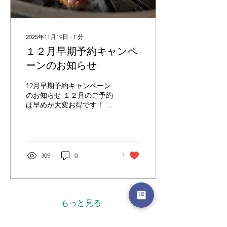
端の技術、牛飼いの腕、牛
さんに対する愛情がつくり
あげた今年一番の牛肉で
す。 各店での受賞牛の取扱
2025年11月19日
∙
1
分
いは１２月１０日頃からと
１２月早期予約キャンペ
なります。 グランドチャン
ピオン受賞牛は、牛の蔵 広
ーンのお知らせ
尾本店・大門店の２店舗に
入荷いたします。 各店入荷
12月早期予約キャンペーン
情報 【グランドチャンピオ
のお知らせ １２月のご予約
ン獲得】 蔵元：農法のざき
は早めが大変お得です！ １
等級：Ａ-５｜ＢＭＳ１２
１月末までに１２月ご来店
枝肉重量：644.4㎏ 入荷店
予約を入れて下さるお客様
舗：薩摩 牛の蔵 広尾本店
には１２月ご来店時に、お
薩摩 牛の蔵 大
食事代の２０％をお食事券
門店 【優秀賞2席】 蔵元：
でチケットバックいたしま
309
0
1
野崎 満浩 等級：Ａ-５｜Ｂ
す！ コースのご予約でも、
ＭＳ１２...
アラカルトのご予約でもチ
ケットバック対象です。 ご
予定がお決まりの際には是
非お早めにお問い合わせく
もっと見る
ださいませ！ 【キャンペー
ン概要】 ・１１月末までに