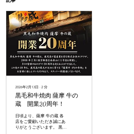
記事
2026年2月13日
∙
2
分
黒毛和牛焼肉 薩摩 牛の
蔵 開業20周年！
日頃より、薩摩 牛の蔵 各
店をご愛顧いただき誠にあ
りがとうございます。 黒毛
和牛焼肉 薩摩 牛の蔵は、