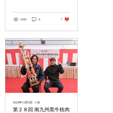
鹿児島で畜産業を営む株式
会社カミチクが、2006 年2
月に東京都港区南青山に1
号店を開業し、多くの皆様
2342
0
7
のおかげで20 周年を迎える
ことができました。 日頃の
感謝を込めまして、開業20
周年感謝イベントを実施い
たします！ 「牛の蔵 開業
20周年 感謝企画」 感謝企
画①｜盛合せ20％OFF
2/14 ～ 2/28 牛の蔵が誇
る、鹿児島県産A5等級黒毛
和牛「薩摩牛4％の奇跡」
がお楽しみいただける対象
の盛合せ2種類を、期間限
定で20％OFFでご提供いた
します！ 牛の蔵盛 1名様盛
通常価格3,000円(税込3,300
円) → 感謝価格2,400円
(税込2,640円) 極上盛 1名様
2025年12月5日
∙
3
分
盛 通常価格4,000円(税込
第２８回 南九州黒牛枝肉
4,400円) → 感謝価格