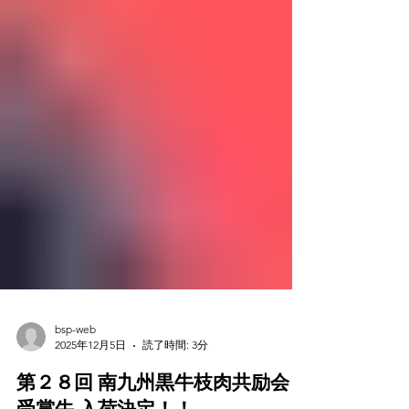
bsp-web
2025年12月5日
読了時間: 3分