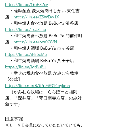
https://lin.ee/GoE32cv
　・薩摩産直 炭火焼肉うしかい 東住吉
店　
https://lin.ee/ZSWDw1X
　・和牛焼肉食べ放題 BeBu-Ya 渋谷店　
https://lin.ee/TuJZsne
　・和牛焼肉食べ放題 BeBu-Ya 門前仲町
店　
https://lin.ee/oxr0QVN
　・和牛焼肉酒場 BeBu-Ya 市ヶ谷店　
https://lin.ee/iF85cMe
　・和牛焼肉酒場 BeBu-Ya 八王子店　
https://lin.ee/lgrBuPu
　・幸せの焼肉食べ放題 かみむら牧場
【公式】　
https://line.me/R/ti/p/@314bykma
　（かみむら牧場は「ららぽーと福岡
店」「深井店」「守口南寺方店」のみ対
象です）
[注意事項]
※ＬＩＮＥ会員になっていただいていても、