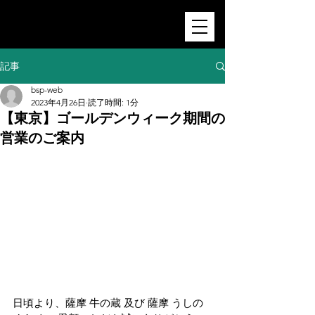
記事
bsp-web
2023年4月26日
読了時間: 1分
【東京】ゴールデンウィーク期間の
営業のご案内
日頃より、薩摩 牛の蔵 及び 薩摩 うしの