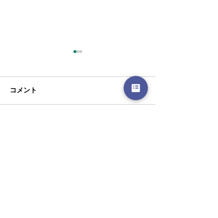
コメント
コメントを追加…
第２８回 南九州黒牛枝肉
１２月早期予約
共励会 受賞牛 入荷決
ーンのお知らせ
定！！
厳選蔵元から直送、黒毛和牛が
楽しめるプライベート焼肉