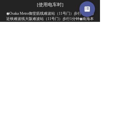
[使用电车时]
◉Osaka Metro御堂筋线难波站（11号门）步行1分钟◉
近铁难波线大阪难波站（11号门）步行1分钟◉南海本
线难波站（3号门）步行2分钟
从精选的KURAMOTO直送，
可以在私人空间享用黑毛和牛烤
肉
赤坂店
大门商店
麻布十番店
本町店
越南河内店