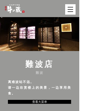
難波店
難波
离难波站不远。
请一边欣赏楼上的美景，一边享用美
食。
查看大菜单