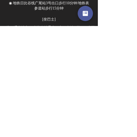
◉ 地铁日比谷线广尾站3号出口步行10分钟/地铁表
参道站步行15分钟
[坐巴士]
◉从JR涩谷站东口/惠比寿站乘坐巴士10分钟◉学03巴士开
往日石医疗中心在终点下车步行2分钟
从精选的KURAMOTO直送，
可以在私人空间享用黑毛和牛烤
肉
赤坂店
大门商店
麻布十番店
本町店