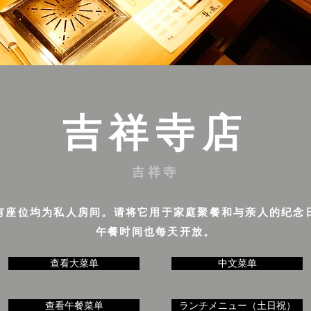
吉祥寺店
吉祥寺
有座位均为私人房间。请将它用于家庭聚餐和与亲人的纪念
午餐时间也每天开放。
查看大菜单
中文菜单
查看午餐菜单
ランチメニュー（土日祝）